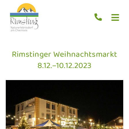
Zum
Inhalt
springen
Togg
Navi
Start
Aktuelles
Rimstinger Weihnachtsmarkt
Erleben
8.12.–10.12.2023
Übernachten
Essen
Service
Suche
nach: