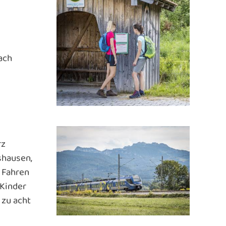
ach
rz
shausen,
 Fahren
 Kinder
 zu acht