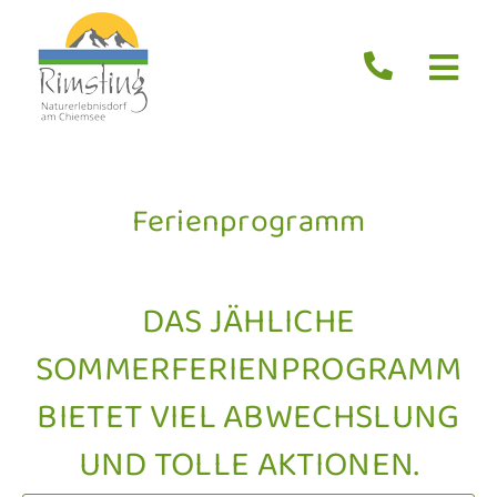
Zum
Inhalt
springen
Togg
Navi
Start
Aktuelles
Ferienprogramm
Erleben
Übernachten
DAS JÄHLICHE
Essen
SOMMERFERIENPROGRAMM
Service
BIETET VIEL ABWECHSLUNG
Suche
UND TOLLE AKTIONEN.
nach: