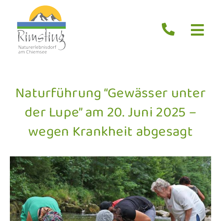
Zum
Inhalt
springen
Togg
Navi
Start
Aktuelles
Naturführung “Gewässer unter
Erleben
der Lupe” am 20. Juni 2025 –
Übernachten
wegen Krankheit abgesagt
Essen
Service
Suche
nach: