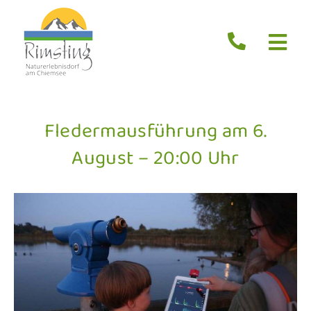
Zum
Inhalt
springen
Togg
Navi
Start
Aktuelles
Fledermausführung am 6.
Erleben
August – 20:00 Uhr
Übernachten
Essen
Service
Suche
nach: